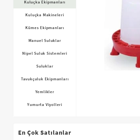
Kuluçka Ekipmanları
Kuluçka Makineleri
Kümes Ekipmanları
uçka
Kuluçka Çıkım
Tavuk Kuluçka
Kulu
ü
Sepeti
Viyolü
S
0
₺
180,00
₺
70,00
₺
Manuel Suluklar
Nipel Suluk Sistemleri
Suluklar
Tavukçuluk Ekipmanları
Yemlikler
olü
Bıldırcın Kuluçka
Kaz Viyolü
Bıldır
Yumurta Viyolleri
Viyolü
V
0
₺
80,00
₺
90,00
₺
En Çok Satılanlar