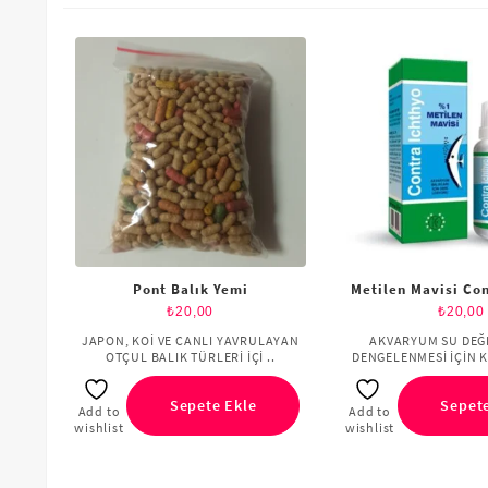
Pont Balık Yemi
Metilen Mavisi Con
₺
20,00
₺
20,00
JAPON, KOİ VE CANLI YAVRULAYAN
AKVARYUM SU DEĞ
OTÇUL BALIK TÜRLERİ İÇİ ..
DENGELENMESİ İÇİN K
Sepete Ekle
Sepete
Add to
Add to
wishlist
wishlist