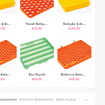
Tavuk Kuluçka
Kuluçka Çıkım
Tavuk Kuluçka
Viyolü
Sepeti
Viyolü
₺
70,00
₺
180,00
₺
70,00
Kaz Viyolü
Bıldırcın Kuluçka
Kaz Viyolü
Viyolü
₺
90,00
₺
80,00
₺
90,00
alzemeleri
Güvercin Malzemeleri
Kafes Kuşları
•••