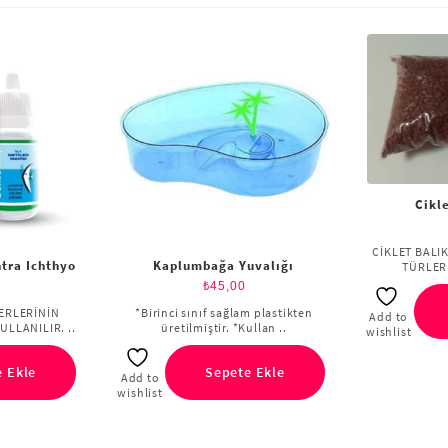
Cikl
CİKLET BALIK
tra Ichthyo
Kaplumbağa Yuvalığı
TÜRLERİ
₺
45,00
ERLERİNİN
*Birinci sınıf sağlam plastikten
Add to
ULLANILIR. ..
üretilmiştir. *Kullan ..
wishlist
 Ekle
Sepete Ekle
Add to
wishlist