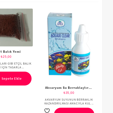
et Balık Yemi
₺
25,00
LARI GİBİ ETÇİL BALIK
Ak
 İÇİN TASARLA ..
Sepete Ekle
*B
Akvaryum Su Berraklaştırıcı
Apex
₺
35,00
Add 
wishl
AKVARYUM SUYUNUN BERRAKLIK
KAZANDIRILMASI AMACIYLA KUL ..