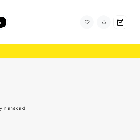
h
ayınlanacak!