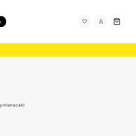
h
ayınlanacak!