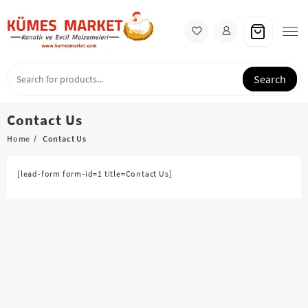
Skip
to
content
Search
Contact Us
Home
Contact Us
[lead-form form-id=1 title=Contact Us]