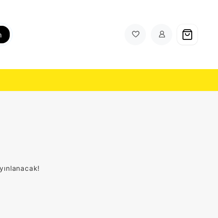
h
ayınlanacak!