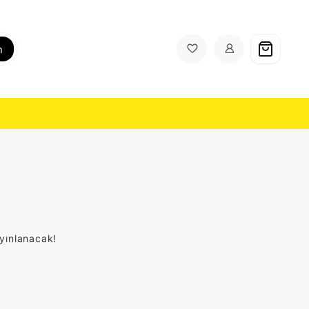
h
ayınlanacak!