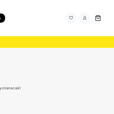
h
ayınlanacak!