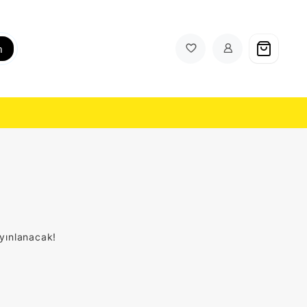
h
ayınlanacak!