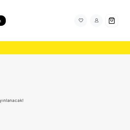
h
ayınlanacak!