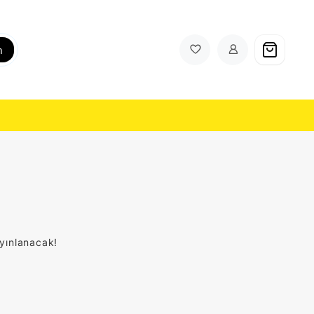
h
ayınlanacak!