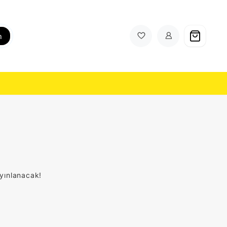
h
ayınlanacak!