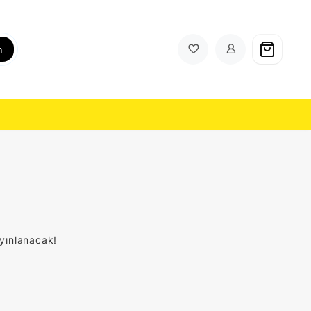
h
ayınlanacak!